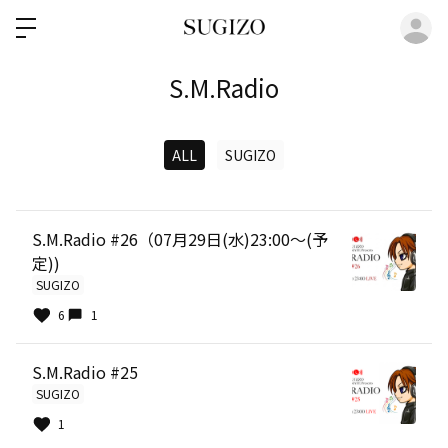
ロ
S.M.Radio
ALL
SUGIZO
S.M.Radio #26（07月29日(水)23:00～(予
定))
SUGIZO
6
1
S.M.Radio #25
SUGIZO
1