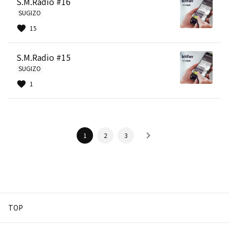
S.M.Radio #16
SUGIZO
15
S.M.Radio #15
SUGIZO
1
1
2
3
TOP