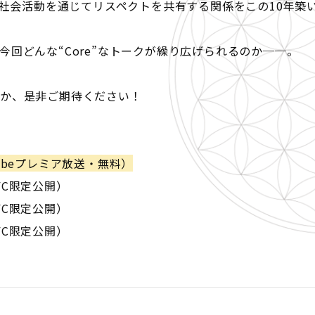
楽と社会活動を通じてリスペクトを共有する関係をこの10年築
回どんな“Core”なトークが繰り広げられるのか──。
のか、是非ご期待ください！
YouTubeプレミア放送・無料）
開（FC限定公開）
開（FC限定公開）
開（FC限定公開）