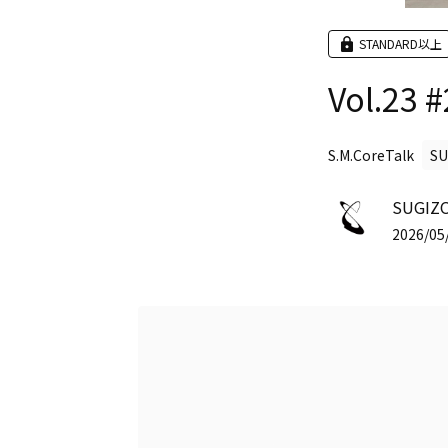
STANDARD以上
Vol.23 #
S.M.CoreTalk
SU
SUGIZO
2026/05/