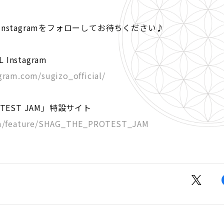
IAL Instagramをフォローしてお待ちください♪
 Instagram
gram.com/sugizo_official/
OTEST JAM」特設サイト
com/feature/SHAG_THE_PROTEST_JAM