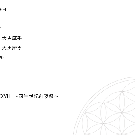
ムアイ
ド
at.大黒摩季
at.大黒摩季
0
E XXVIII ～四半世紀前夜祭～