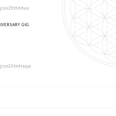
ugizo25th#duo
VERSARY GIG
ugizo25th#zepp