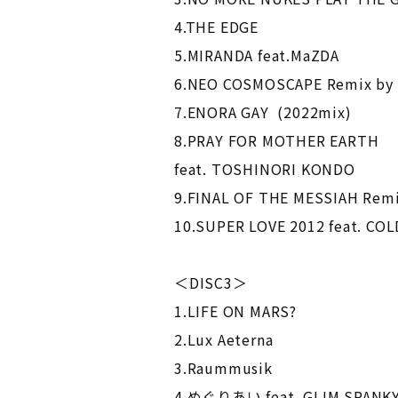
4.THE EDGE
5.MIRANDA feat.MaZDA
6.NEO COSMOSCAPE Remix by
7.ENORA GAY (2022mix)
8.PRAY FOR MOTHER EARTH
feat. TOSHINORI KONDO
9.FINAL OF THE MESSIAH Rem
10.SUPER LOVE 2012 feat. CO
＜DISC3＞
1.LIFE ON MARS?
2.Lux Aeterna
3.Raummusik
4.めぐりあい feat. GLIM SPANK