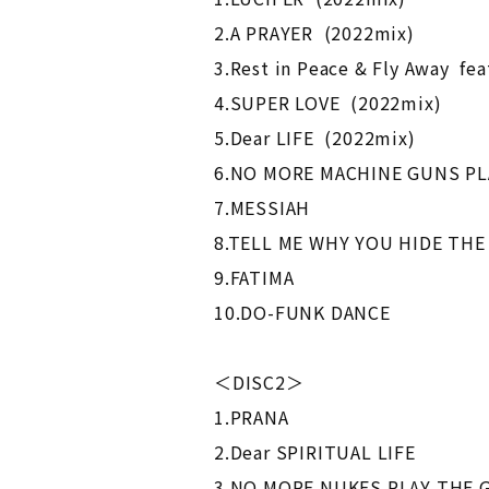
2.A PRAYER (2022mix)
3.Rest in Peace & Fly Away fe
4.SUPER LOVE (2022mix)
5.Dear LIFE (2022mix)
6.NO MORE MACHINE GUNS PL
7.MESSIAH
8.TELL ME WHY YOU HIDE TH
9.FATIMA
10.DO-FUNK DANCE
＜DISC2＞
1.PRANA
2.Dear SPIRITUAL LIFE
3.NO MORE NUKES PLAY THE 