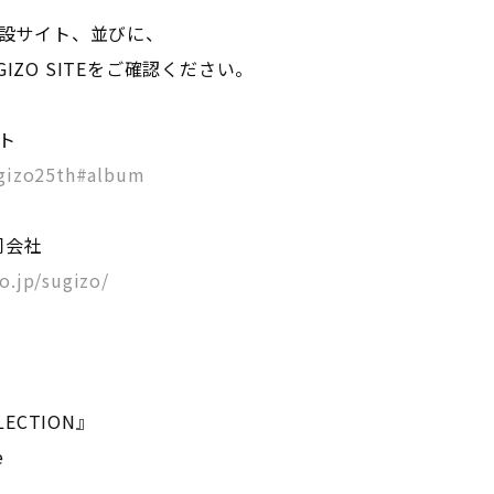
特設サイト、並びに、
IZO SITEをご確認ください。
ト
ugizo25th#album
同会社
o.jp/sugizo/
LLECTION』
e