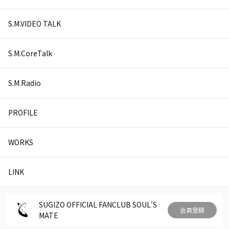
S.M.VIDEO TALK
S.M.CoreTalk
S.M.Radio
PROFILE
WORKS
LINK
SUGIZO OFFICIAL FANCLUB SOUL'S
会員登録
MATE