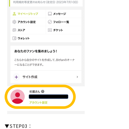
▼STEP03：