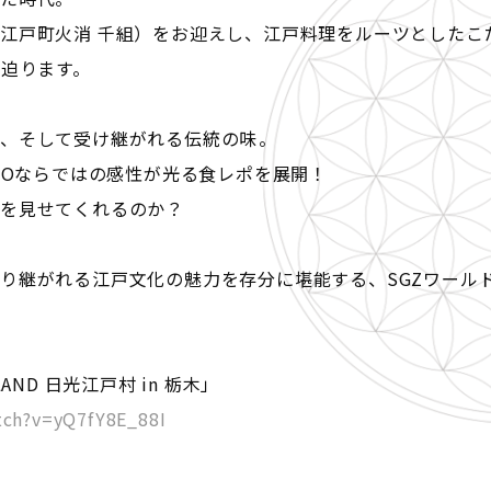
江戸町火消 千組）をお迎えし、江戸料理をルーツとしたこ
に迫ります。
、そして受け継がれる伝統の味――。
ZOならではの感性が光る食レポを展開！
を見せてくれるのか？
り継がれる江戸文化の魅力を存分に堪能する、SGZワール
RLAND 日光江戸村 in 栃木」
tch?v=yQ7fY8E_88I