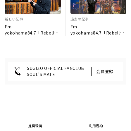
新しい記事
過去の記事
Fm
Fm
yokohama84.7「Rebellm
yokohama84.7「Rebellm
usik」番組公式ブログ 第
usik」番組公式ブログ 第
248回目
246回目
SUGIZO OFFICIAL FANCLUB
SOUL'S MATE
推奨環境
利用規約