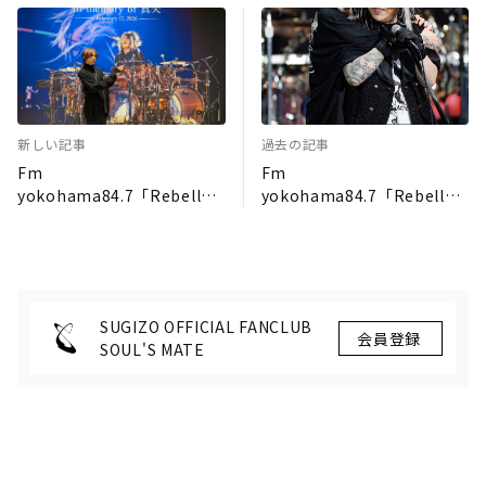
新しい記事
過去の記事
Fm
Fm
yokohama84.7「Rebellm
yokohama84.7「Rebellm
usik」番組公式ブログ 第
usik」番組公式ブログ 第
246回目
244回目
SUGIZO OFFICIAL FANCLUB
SOUL'S MATE