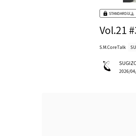
STANDARD以上
Vol.21 #
S.M.CoreTalk
SU
SUGIZO
2026/04/