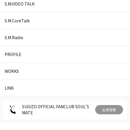
S.M.VIDEO TALK
S.M.CoreTalk
S.M.Radio
PROFILE
WORKS
LINK
SUGIZO OFFICIAL FANCLUB SOUL'S
会員登録
MATE