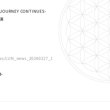
R JOURNEY CONTINUES-
公演
news/LUN_news_20260227_1
ト