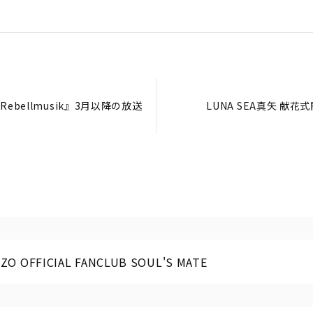
ama『Rebellmusik』3月以降の放送
LUNA SEA真矢 献
ZO OFFICIAL FANCLUB SOUL'S MATE