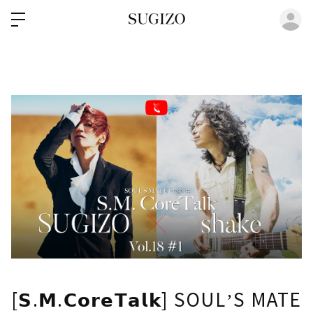
ロ
[𝗦.𝗠.𝗖𝗼𝗿𝗲𝗧𝗮𝗹𝗸] SOULʼS MATE