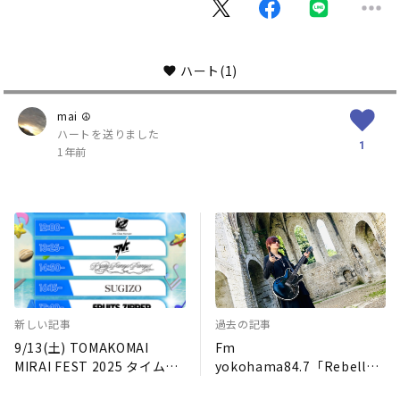
ハート
(1)
mai ☮
ハートを送りました
1
1年前
新しい記事
過去の記事
9/13(土) TOMAKOMAI
Fm
MIRAI FEST 2025 タイムテ
yokohama84.7「Rebellm
ーブル公開！
usik」番組公式ブログ 第