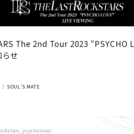
RS The 2nd Tour 2023 “PSYCHO L
知らせ
E │ SOUL'S MATE
rockstars_psycholove/