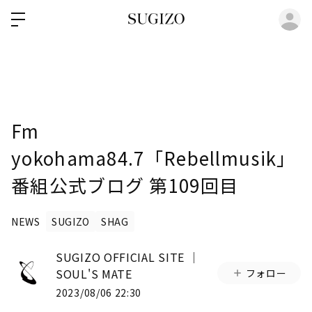
ロ
Fm
yokohama84.7「Rebellmusik」
番組公式ブログ 第109回目
NEWS
SUGIZO
SHAG
SUGIZO OFFICIAL SITE │
SOUL'S MATE
フォロー
2023/08/06 22:30