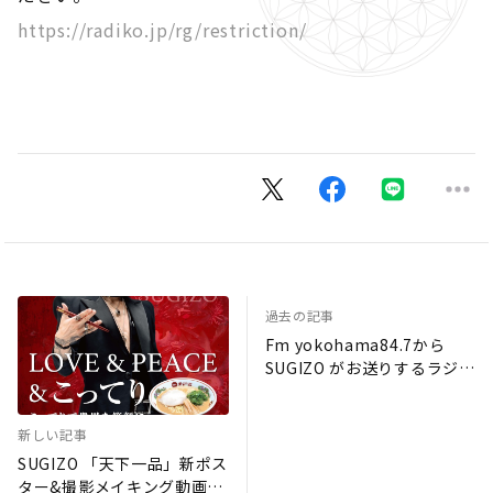
https://radiko.jp/rg/restriction/
過去の記事
Fm yokohama84.7から
SUGIZO がお送りするラジオ
番組「Rebellmusik」に
SPECIAL OTHERS と 別所
新しい記事
和洋 ( SHAG ) が番組初のゲ
ストとして登場！
SUGIZO 「天下一品」新ポス
ター&撮影メイキング動画が