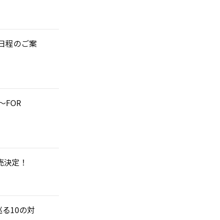
振替公演日程のご案
 ～FOR
」発売決定！
を巡る10の対