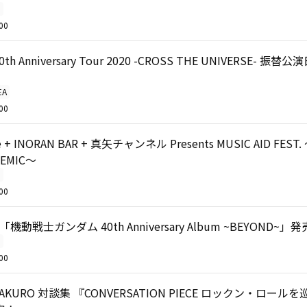
O
00
30th Anniversary Tour 2020 -CROSS THE UNIVERSE- 
EA
00
e + INORAN BAR + 真矢チャンネル Presents MUSIC AID FEST.
DEMIC～
O
00
「機動戦士ガンダム 40th Anniversary Album ~BEYOND~
O
00
TAKURO 対談集 『CONVERSATION PIECE ロックン・ロール