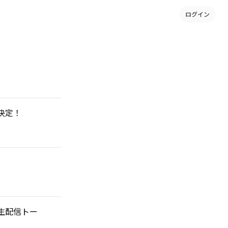
ログイン
加決定！
援 生配信トー