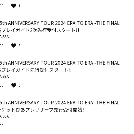
00
1
5th ANNIVERSARY TOUR 2024 ERA TO ERA -THE FINAL
E- 各プレイガイド2次先行受付スタート!!
A SEA
00
5
5th ANNIVERSARY TOUR 2024 ERA TO ERA -THE FINAL
E- 各プレイガイド先行受付スタート!!
A SEA
00
5
5th ANNIVERSARY TOUR 2024 ERA TO ERA -THE FINAL
E- チケットぴあプレリザーブ先行受付開始!!
A SEA
00