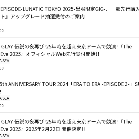
AL EPISODE-LUNATIC TOKYO 2025-黒服限定GIG-、一部先
シート』アップグレード抽選受付のご案内
00
 vs GLAY 伝説の夜再び!25年時を超え東京ドームで競演!『The
ium Eve 2025』オフィシャルWeb先行受付開始!!
A SEA
00
35th ANNIVERSARY TOUR 2024「ERA TO ERA -EPISODE 3-
!
A SEA
00
 vs GLAY 伝説の夜再び!25年時を超え東京ドームで競演!『The
um Eve 2025』2025年2月22日 開催決定!!
A SEA