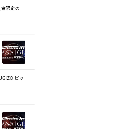
行購入者限定の
」SUGIZO ピッ