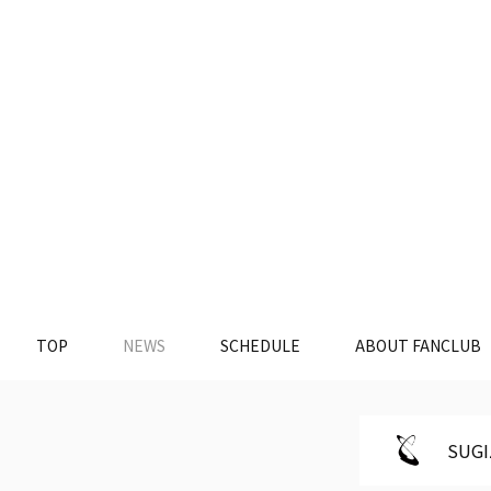
TOP
NEWS
SCHEDULE
ABOUT FANCLUB
SUGI