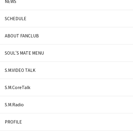
NEWS
SCHEDULE
ABOUT FANCLUB
SOUL'S MATE MENU
S.M.VIDEO TALK
S.M.CoreTalk
S.M.Radio
PROFILE