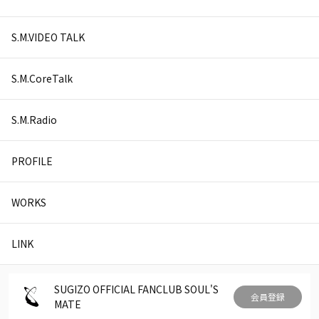
S.M.VIDEO TALK
S.M.CoreTalk
S.M.Radio
PROFILE
WORKS
LINK
SUGIZO OFFICIAL FANCLUB SOUL'S
会員登録
MATE