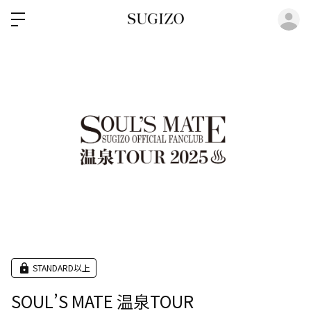
ロ
STANDARD以上
SOUL’S MATE 温泉TOUR