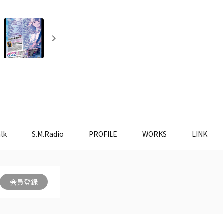
lk
S.M.Radio
PROFILE
WORKS
LINK
会員登録