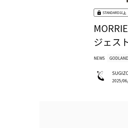
STANDARD以上
MORR
ジェス
NEWS
GODLAN
SUGIZO
2025/06/