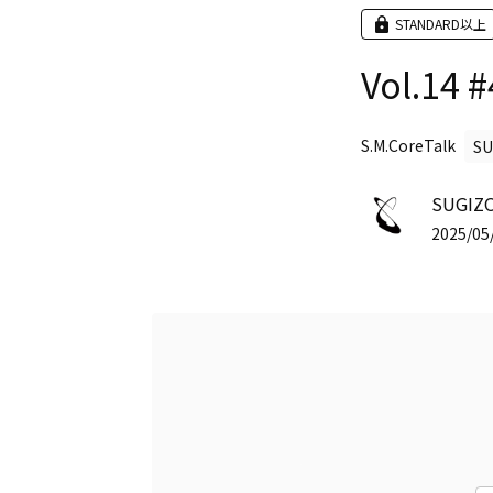
STANDARD以上
Vol.14 #
S.M.CoreTalk
SU
SUGIZO
2025/05/