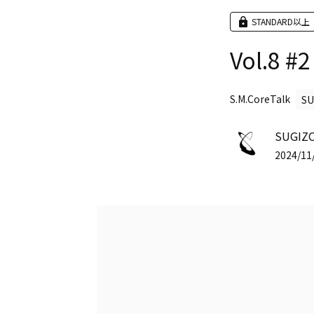
STANDARD以上
Vol.8 #2
S.M.CoreTalk
SU
SUGIZO
2024/11/