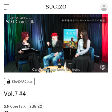
ロ
STANDARD以上
Vol.7 #4
S.M.CoreTalk
SUGIZO