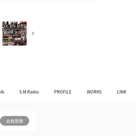
lk
S.M.Radio
PROFILE
WORKS
LINK
会員登録