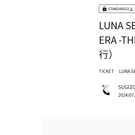
STANDARD以上
LUNA S
ERA -T
行）
TICKET
LUNA S
SUGIZO
2024/07/